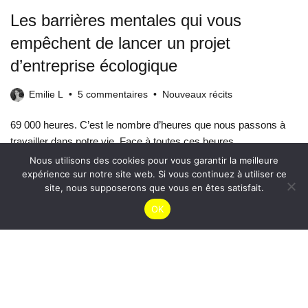
Les barrières mentales qui vous
empêchent de lancer un projet
d’entreprise écologique
Emilie L
5 commentaires
Nouveaux récits
69 000 heures. C’est le nombre d’heures que nous passons à
travailler dans notre vie. Face à toutes ces heures,…
Nous utilisons des cookies pour vous garantir la meilleure
expérience sur notre site web. Si vous continuez à utiliser ce
Lire l'article
site, nous supposerons que vous en êtes satisfait.
OK
Maison autonome en énergie : pourquoi
ce n’est pas une question de panneau
solaire sur le toit